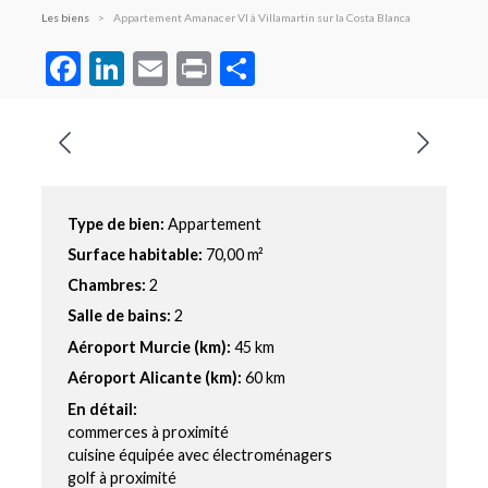
Les biens
Appartement Amanacer VI à Villamartin sur la Costa Blanca
Facebook
LinkedIn
Email
Print
Partager
Type de bien:
Appartement
Surface habitable:
70,00 m²
Chambres:
2
Salle de bains:
2
Aéroport Murcie (km):
45 km
Aéroport Alicante (km):
60 km
En détail:
commerces à proximité
cuisine équipée avec électroménagers
golf à proximité