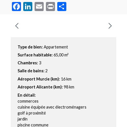
Facebook
LinkedIn
Email
Print
Partager
Type de bien:
Appartement
Surface habitable:
65,00 m²
Chambres:
3
Salle de bains:
2
Aéroport Murcie (km):
16 km
Aéroport Alicante (km):
98 km
En détail:
commerces
cuisine équipée avec électroménagers
golf à proximité
jardin
piscine commune