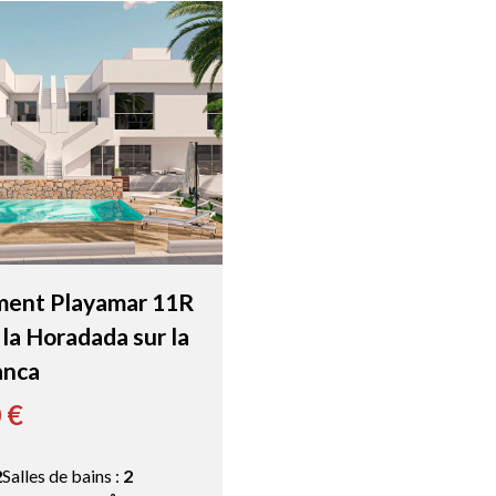
ent Playamar 11R
e la Horadada sur la
anca
 €
2
Salles de bains :
2