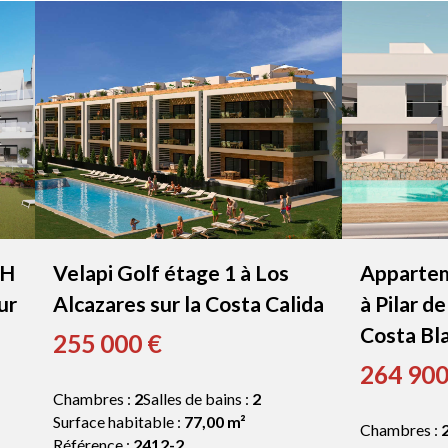
PH
Velapi Golf étage 1 à Los
Appartem
ur
Alcazares sur la Costa Calida
à Pilar d
Costa Bl
255 000 €
264 900
Chambres :
2
Salles de bains :
2
Surface habitable :
77,00 m²
Chambres :
Référence :
2412-2