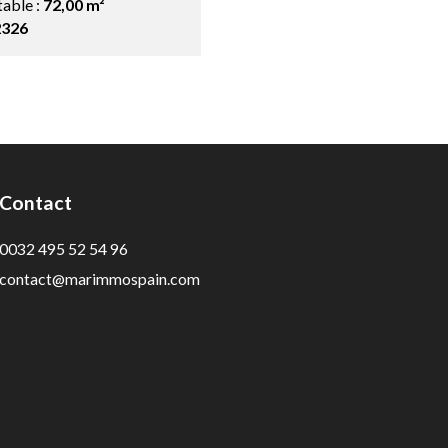
table :
72,00 m²
2326
Contact
0032 495 52 54 96
contact@marimmospain.com