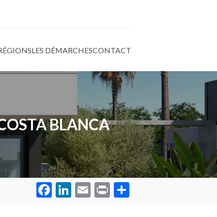
 RÉGIONS
LES DÉMARCHES
CONTACT
 COSTA BLANCA
Facebook
LinkedIn
Email
Print
Partager