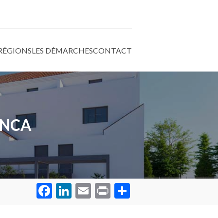
 RÉGIONS
LES DÉMARCHES
CONTACT
ANCA
Facebook
LinkedIn
Email
Print
Partager