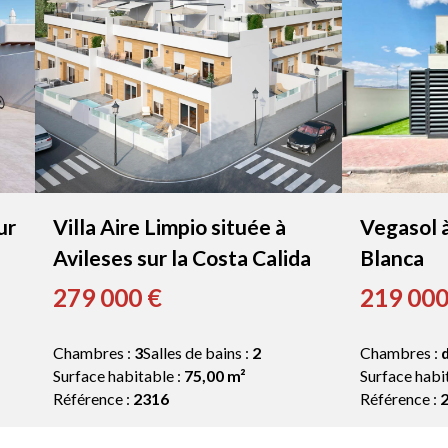
ur
Villa Aire Limpio située à
Vegasol à
Avileses sur la Costa Calida
Blanca
279 000 €
219 000
Chambres :
3
Salles de bains :
2
Chambres :
d
Surface habitable :
75,00 m²
Surface habi
Référence :
2316
Référence :