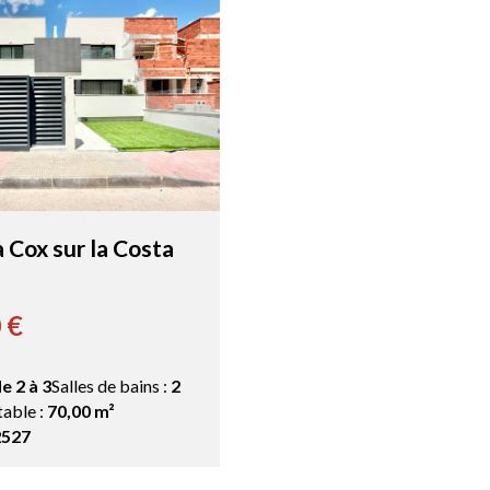
 Cox sur la Costa
 €
e 2 à 3
Salles de bains :
2
table :
70,00 m²
2527