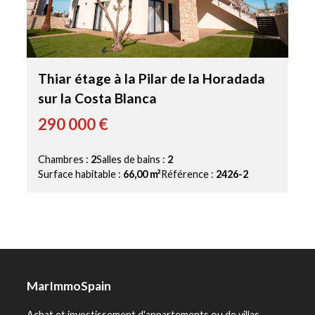
Thiar étage à la Pilar de la Horadada
sur la Costa Blanca
290 000 €
Chambres :
2
Salles de bains :
2
Surface habitable :
66,00 m²
Référence :
2426-2
MarImmoSpain
Achat et investissement d'appartements ou de villas,