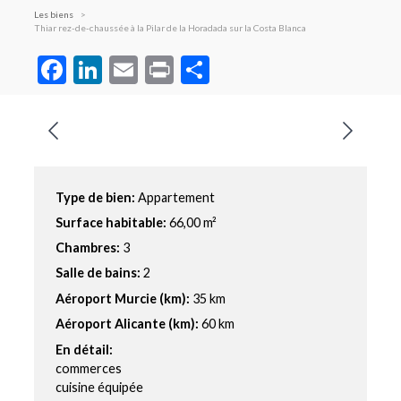
Les biens
Thiar rez-de-chaussée à la Pilar de la Horadada sur la Costa Blanca
Facebook
LinkedIn
Email
Print
Partager
Type de bien:
Appartement
Surface habitable:
66,00 m²
Chambres:
3
Salle de bains:
2
Aéroport Murcie (km):
35 km
Aéroport Alicante (km):
60 km
En détail:
commerces
cuisine équipée