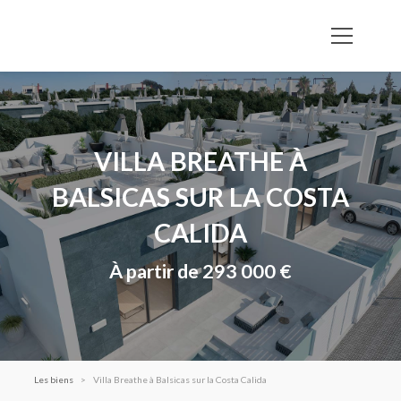
VILLA BREATHE À
BALSICAS SUR LA COSTA
CALIDA
À partir de 293 000 €
Les biens
Villa Breathe à Balsicas sur la Costa Calida