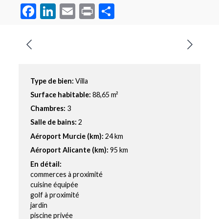
Facebook
LinkedIn
Email
Print
Partager
Type de bien:
Villa
Surface habitable:
88,65 m²
Chambres:
3
Salle de bains:
2
Aéroport Murcie (km):
24 km
Aéroport Alicante (km):
95 km
En détail:
commerces à proximité
cuisine équipée
golf à proximité
jardin
piscine privée