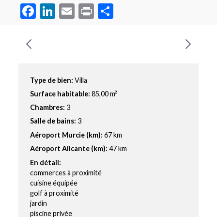
Facebook
LinkedIn
Email
Print
Partager
Type de bien:
Villa
Surface habitable:
85,00 m²
Chambres:
3
Salle de bains:
3
Aéroport Murcie (km):
67 km
Aéroport Alicante (km):
47 km
En détail:
commerces à proximité
cuisine équipée
golf à proximité
jardin
piscine privée