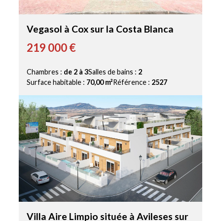
Vegasol à Cox sur la Costa Blanca
219 000 €
Chambres :
de 2 à 3
Salles de bains :
2
Surface habitable :
70,00 m²
Référence :
2527
Villa Aire Limpio située à Avileses sur