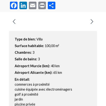
Facebook
LinkedIn
Email
Print
Partager
Type de bien:
Villa
Surface habitable:
100,00 m²
Chambres:
3
Salle de bains:
3
Aéroport Murcie (km):
40 km
Aéroport Alicante (km):
65 km
En détail:
commerces à proximité
cuisine équipée avec électroménagers
golf à proximité
jardin
piscine privée