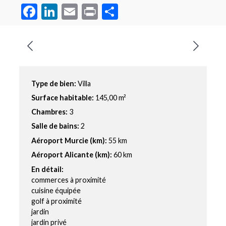
Facebook
LinkedIn
Email
Print
Partager
Type de bien:
Villa
Surface habitable:
145,00 m²
Chambres:
3
Salle de bains:
2
Aéroport Murcie (km):
55 km
Aéroport Alicante (km):
60 km
En détail:
commerces à proximité
cuisine équipée
golf à proximité
jardin
jardin privé