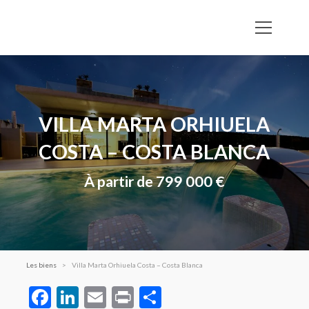
VILLA MARTA ORHIUELA
COSTA – COSTA BLANCA
À partir de 799 000 €
Les biens
Villa Marta Orhiuela Costa – Costa Blanca
Facebook
LinkedIn
Email
Print
Partager