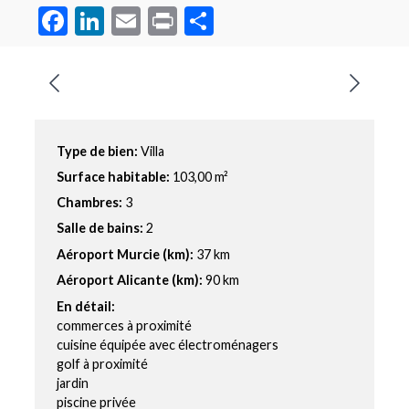
Facebook
LinkedIn
Email
Print
Partager
Type de bien:
Villa
Surface habitable:
103,00 m²
Chambres:
3
Salle de bains:
2
Aéroport Murcie (km):
37 km
Aéroport Alicante (km):
90 km
En détail:
commerces à proximité
cuisine équipée avec électroménagers
golf à proximité
jardin
piscine privée